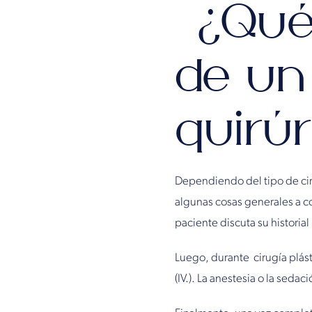
¿Qué 
de un
quirú
Dependiendo del tipo de ciru
algunas cosas generales a co
paciente discuta su historial
Luego, durante cirugía plást
(IV.). La anestesia o la sed