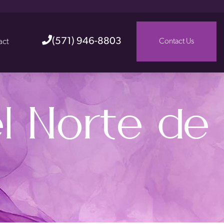
(571) 946-8803
act
Contact Us
el Norte de