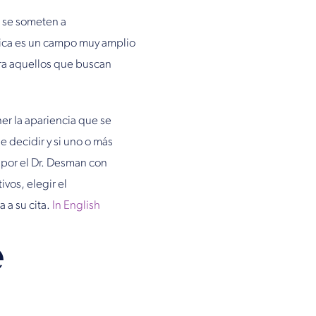
e se someten a
stica es un campo muy amplio
para aquellos que buscan
ner la apariencia que se
 decidir y si uno o más
por el Dr. Desman con
vos, elegir el
 a su cita.
In English
e