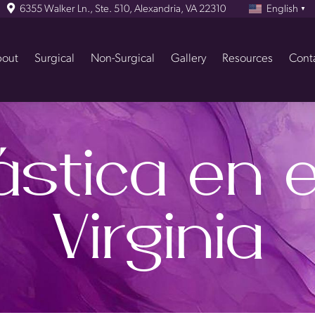
6355 Walker Ln., Ste. 510, Alexandria, VA 22310
English
▼
out
Surgical
Non-Surgical
Gallery
Resources
Cont
ástica en 
Virginia